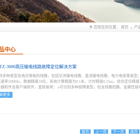
您现在的位置：
首页
→
产
品中心
DTZ-3000高压输电线路故障定位解决方案
支持多种类型及电压等级的线路，包括交流输电线路、直流输电线路、电力电缆等类型；
速率10MHz，数据精度16位，系统计算精度为0.1米，计时精度0.25ns，综合定位精
务器软件及客户端软件，直观易用： u可识别多种故障类型，包含线路短路、金属性接地
解更多
直击、反击及绕击）、外部干扰（树障、漂挂、鸟害、外力、风偏）等类型。u较为完
度、线路运行电流等信息。
首页
上一页
下一页
尾页