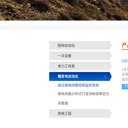
产
配网自动化
一次设备
G
电力工具类
u
采集
输变电自动化
服
高压输电线路视频监控系统
了
输电线路分布式行波测距故障定位
（
温
采集器
用电工程