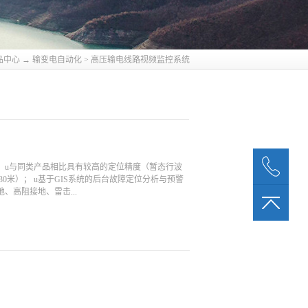
品中心
→
输变电自动化
>
高压输电线路视频监控系统
 u与同类产品相比具有较高的定位精度（暂态行波
度30米）； u基于GIS系统的后台故障定位分析与预警
、高阻接地、雷击...
善的系统功能。除了故障定位与报警外，可记录线路